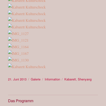
Veröffentlicht
Format
Kategorien
Schlagwörter
21. Juni 2013
Galerie
Information
Kabarett
,
Shenyang
am
Das Programm