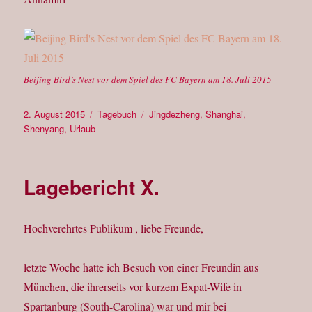
Beijing Bird’s Nest vor dem Spiel des FC Bayern am 18. Juli 2015
Veröffentlicht
Kategorien
Schlagwörter
2. August 2015
Tagebuch
Jingdezheng
,
Shanghai
,
am
Shenyang
,
Urlaub
Lagebericht X.
Hochverehrtes Publikum , liebe Freunde,
letzte Woche hatte ich Besuch von einer Freundin aus
München, die ihrerseits vor kurzem Expat-Wife in
Spartanburg (South-Carolina) war und mir bei