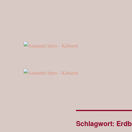
Z'China dahoam!
Annamirl Spies – Kabarett
Schlagwort:
Erdb