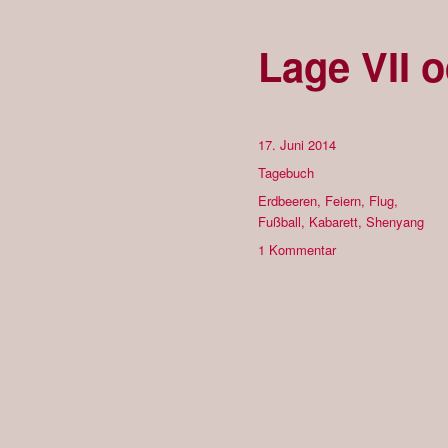
Lage VII o
Veröffentlicht
17. Juni 2014
am
Kategorien
Tagebuch
Schlagwörter
Erdbeeren
,
Feiern
,
Flug
,
Fußball
,
Kabarett
,
Shenyang
zu
1 Kommentar
Lage
VII
oder
2.
Halbzeit.