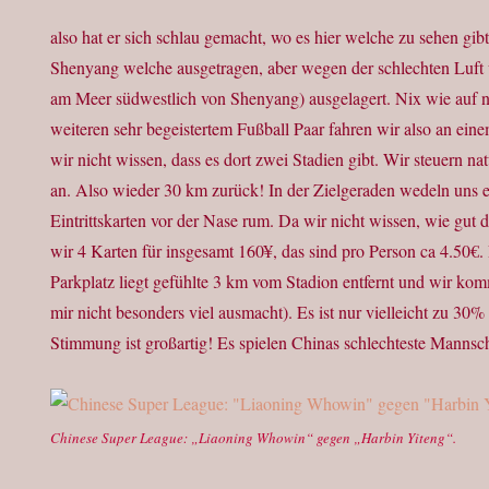
also hat er sich schlau gemacht, wo es hier welche zu sehen gi
Shenyang welche ausgetragen, aber wegen der schlechten Luft w
am Meer südwestlich von Shenyang) ausgelagert. Nix wie auf n
weiteren sehr begeistertem Fußball Paar fahren wir also an e
wir nicht wissen, dass es dort zwei Stadien gibt. Wir steuern nat
an. Also wieder 30 km zurück! In der Zielgeraden wedeln uns 
Eintrittskarten vor der Nase rum. Da wir nicht wissen, wie gut d
wir 4 Karten für insgesamt 160¥, das sind pro Person ca 4.50€. 
Parkplatz liegt gefühlte 3 km vom Stadion entfernt und wir k
mir nicht besonders viel ausmacht). Es ist nur vielleicht zu 30% 
Stimmung ist großartig! Es spielen Chinas schlechteste Mannsc
Chinese Super League: „Liaoning Whowin“ gegen „Harbin Yiteng“.